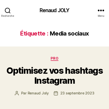
Renaud JOLY
Recherche
Menu
Étiquette :
Media sociaux
Catégories
PRO
Optimisez vos hashtags
Instagram
Par
Renaud Joly
23 septembre 2023
Auteur
Date
de
de
l’article
l’article