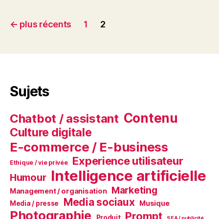
Pagination
←
plus récents
1
2
des
publications
Sujets
Contenu
Chatbot / assistant
Culture digitale
E-commerce / E-business
Experience utilisateur
Ethique / vie privée
Intelligence artificielle
Humour
Marketing
Management / organisation
Media sociaux
Musique
Media / presse
Photographie
Prompt
Produit
SEA / publicité