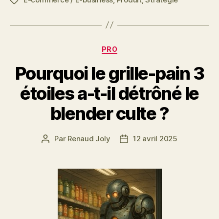
Étiquettes
Catégories
PRO
Pourquoi le grille-pain 3
étoiles a-t-il détrôné le
blender culte ?
Par
Renaud Joly
12 avril 2025
Auteur
Date
de
de
l’article
l’article