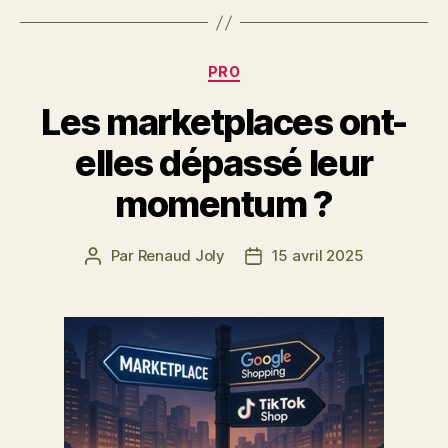
Catégories
PRO
Les marketplaces ont-
elles dépassé leur
momentum ?
Par
Renaud Joly
15 avril 2025
Auteur
Date
de
de
l’article
l’article