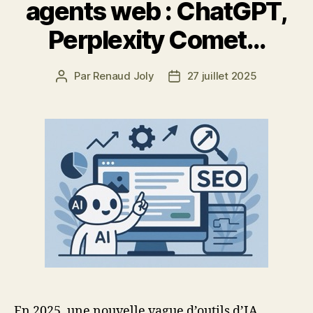
agents web : ChatGPT,
Perplexity Comet…
Par
Renaud Joly
27 juillet 2025
Auteur
Date
de
de
l’article
l’article
En 2025, une nouvelle vague d’outils d’IA