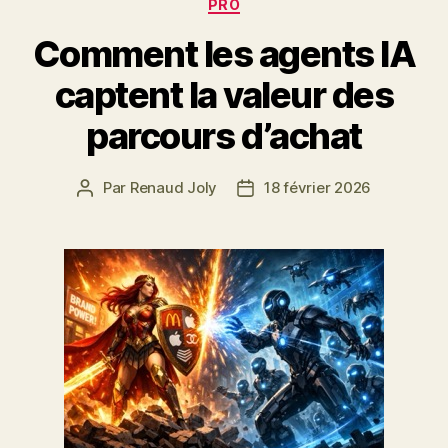
Catégories
PRO
Comment les agents IA
captent la valeur des
parcours d’achat
Par
Renaud Joly
18 février 2026
Auteur
Date
de
de
l’article
l’article