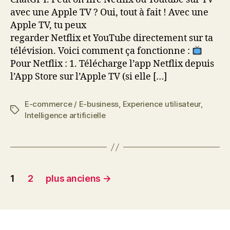
avec une Apple TV ? Oui, tout à fait ! Avec une
Apple TV, tu peux
regarder Netflix et YouTube directement sur ta
télévision. Voici comment ça fonctionne :
Pour Netflix : 1. Télécharge l’app Netflix depuis
l’App Store sur l’Apple TV (si elle […]
E-commerce / E-business
,
Experience utilisateur
,
Étiquettes
Intelligence artificielle
Pagination
1
2
plus anciens
→
des
publications