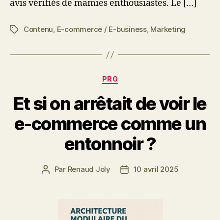
avis vérifiés de mamies enthousiastes. Le […]
Contenu
,
E-commerce / E-business
,
Marketing
Étiquettes
Catégories
PRO
Et si on arrêtait de voir le
e-commerce comme un
entonnoir ?
Par
Renaud Joly
10 avril 2025
Auteur
Date
de
de
l’article
l’article