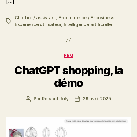
[…]
Chatbot / assistant
,
E-commerce / E-business
,
Étiquettes
Experience utilisateur
,
Intelligence artificielle
Catégories
PRO
ChatGPT shopping, la
démo
Par
Renaud Joly
29 avril 2025
Auteur
Date
de
de
l’article
l’article