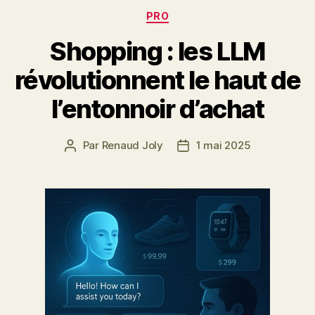
Catégories
PRO
Shopping : les LLM
révolutionnent le haut de
l’entonnoir d’achat
Par
Renaud Joly
1 mai 2025
Auteur
Date
de
de
l’article
l’article