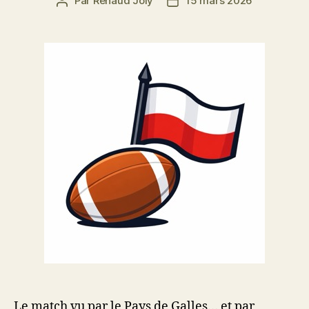
Par
Renaud Joly
15 mars 2026
Auteur
Date
de
de
l’article
l’article
Le match vu par le Pays de Galles… et par