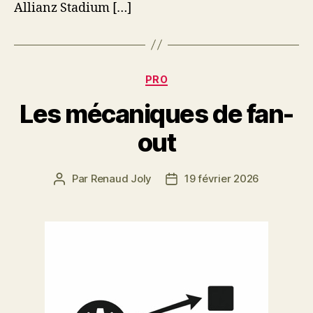
Allianz Stadium […]
Catégories
PRO
Les mécaniques de fan-
out
Par
Renaud Joly
19 février 2026
Auteur
Date
de
de
l’article
l’article