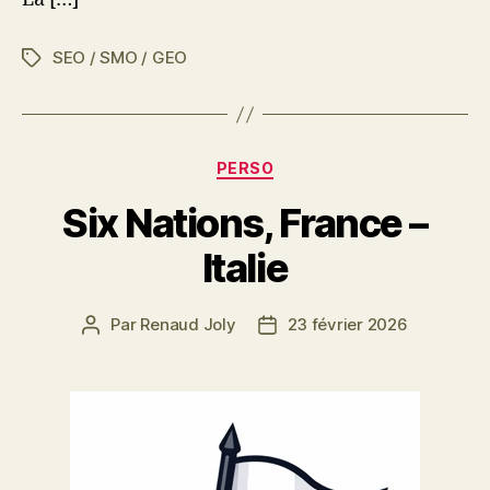
SEO / SMO / GEO
Étiquettes
Catégories
PERSO
Six Nations, France –
Italie
Par
Renaud Joly
23 février 2026
Auteur
Date
de
de
l’article
l’article