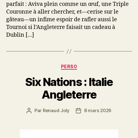
parfait : Aviva plein comme un œuf, une Triple
Couronne à aller chercher, et—cerise sur le
gâteau—un infime espoir de rafler aussi le
Tournoi si l’Angleterre faisait un cadeau à
Dublin […]
Catégories
PERSO
Six Nations : Italie
Angleterre
Par
Renaud Joly
8 mars 2026
Auteur
Date
de
de
l’article
l’article