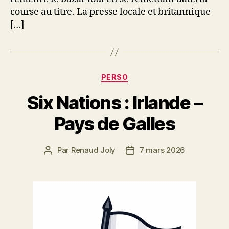
course au titre. La presse locale et britannique
[…]
Catégories
PERSO
Six Nations : Irlande –
Pays de Galles
Par
Renaud Joly
7 mars 2026
Auteur
Date
de
de
l’article
l’article