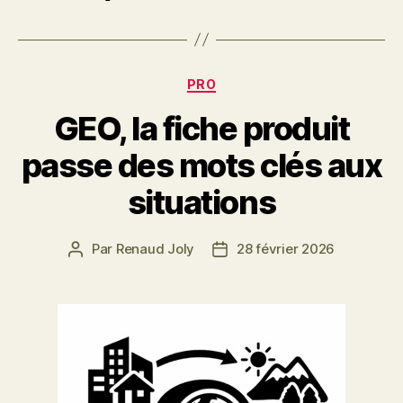
Catégories
PRO
GEO, la fiche produit
passe des mots clés aux
situations
Par
Renaud Joly
28 février 2026
Auteur
Date
de
de
l’article
l’article