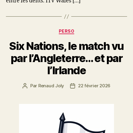
entre les dents. ITV Wales […]
Catégories
PERSO
Six Nations, le match vu
par l’Angleterre… et par
l’Irlande
Par
Renaud Joly
22 février 2026
Auteur
Date
de
de
l’article
l’article