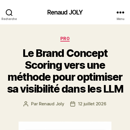
Renaud JOLY
Recherche
Menu
Catégories
PRO
Le Brand Concept
Scoring vers une
méthode pour optimiser
sa visibilité dans les LLM
Par
Renaud Joly
12 juillet 2026
Auteur
Date
de
de
l’article
l’article