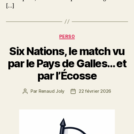
[…]
Catégories
PERSO
Six Nations, le match vu
par le Pays de Galles… et
par l’Écosse
Par
Renaud Joly
22 février 2026
Auteur
Date
de
de
l’article
l’article