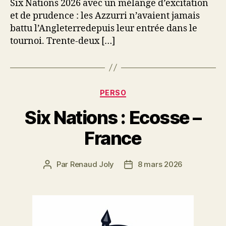
Six Nations 2026 avec un mélange d’excitation
et de prudence : les Azzurri n’avaient jamais
battu l’Angleterredepuis leur entrée dans le
tournoi. Trente-deux […]
Catégories
PERSO
Six Nations : Ecosse –
France
Par
Renaud Joly
8 mars 2026
Auteur
Date
de
de
l’article
l’article