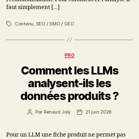
faut simplement […]
Contenu
,
SEO / SMO / GEO
Étiquettes
Catégories
PRO
Comment les LLMs
analysent-ils les
données produits ?
Par
Renaud Joly
21 juin 2026
Auteur
Date
de
de
l’article
l’article
Pour un LLM une fiche produit ne permet pas