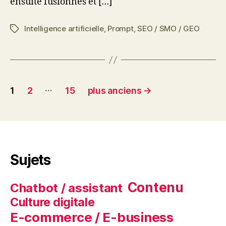
ensuite fusionnés et […]
Intelligence artificielle
,
Prompt
,
SEO / SMO / GEO
Étiquettes
Pagination
…
1
2
15
plus anciens
→
des
publications
Sujets
Contenu
Chatbot / assistant
Culture digitale
E-commerce / E-business