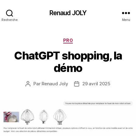
Renaud JOLY
Recherche
Menu
Catégories
PRO
ChatGPT shopping, la
démo
Par
Renaud Joly
29 avril 2025
Auteur
Date
de
de
l’article
l’article