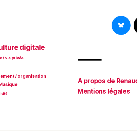
ulture digitale
——
e / vie privée
ment / organisation
A propos de Renau
Musique
Mentions légales
icité