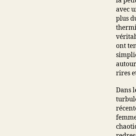
la pet
avec u
plus d
thermi
vérita
ont te
simpli
autour
rires e
Dans l
turbul
récent
femmes
chaoti
redres