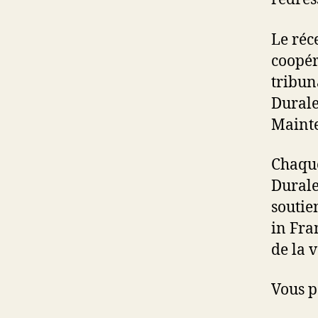
Le réc
coopér
tribun
Durale
Mainte
Chaque
Durale
soutie
in Fra
de la 
Vous 