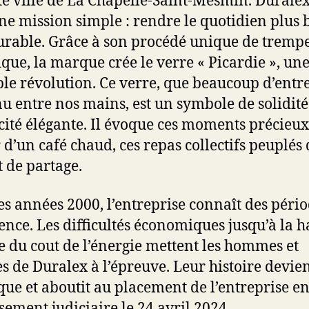
ite ville de La Chapelle-Saint-Mesmin. Duralex
ne mission simple : rendre le quotidien plus 
urable. Grâce à son procédé unique de tremp
que, la marque crée le verre « Picardie », un
ble révolution. Ce verre, que beaucoup d’entr
nu entre nos mains, est un symbole de solidité
cité élégante. Il évoque ces moments précieux
 d’un café chaud, ces repas collectifs peuplés 
t de partage.
es années 2000, l’entreprise connaît des péri
ence. Les difficultés économiques jusqu’à la h
e du cout de l’énergie mettent les hommes et
 de Duralex à l’épreuve. Leur histoire devien
que et aboutit au placement de l’entreprise e
sement judiciaire le 24 avril 2024.