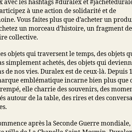
x avec les hashtags #duralex et #jachetedural
articipez à une action de solidarité et de
oine. Vous faites plus que d’acheter un produi
chetez un morceau d’histoire, un fragment de
e collective.
des objets qui traversent le temps, des objets q
as simplement achetés, des objets qui devienn
s de nos vies. Duralex est de ceux-là. Depuis 
marque emblématique incarne bien plus que 
trempé, elle charrie des souvenirs, des mome
és autour de la table, des rires et des convers
es.
ommence après la Seconde Guerre mondiale,