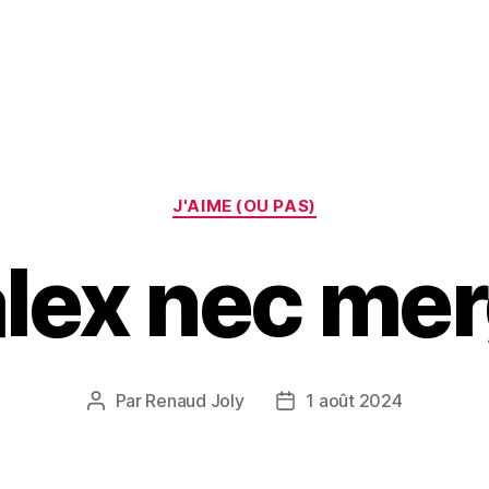
Catégories
J'AIME (OU PAS)
lex nec mer
Par
Renaud Joly
1 août 2024
Auteur
Date
de
de
l’article
l’article