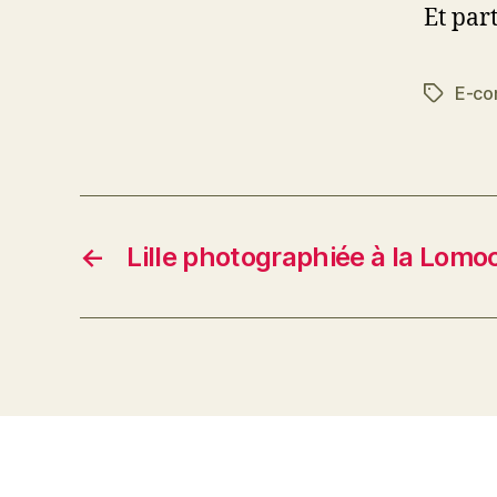
Et par
E-co
Étiquett
←
Lille photographiée à la Lom