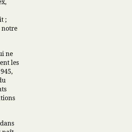
ex,
t ;
 notre
ui ne
ent les
1945,
du
nts
ations
 dans