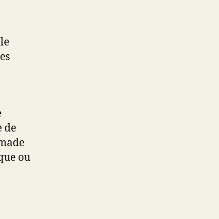
le
Les
e
e de
s made
ique ou