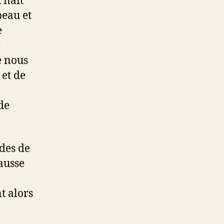
 naît
beau et
e
e
e nous
 et de
de
odes de
ausse
t alors
n