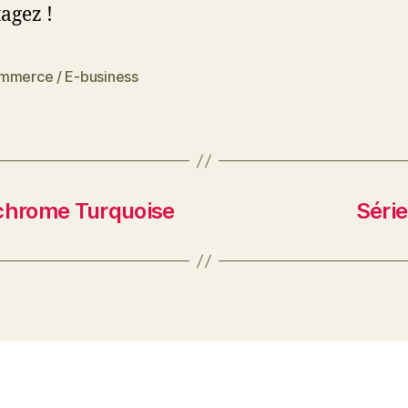
tagez !
mmerce / E-business
es
ochrome Turquoise
Série