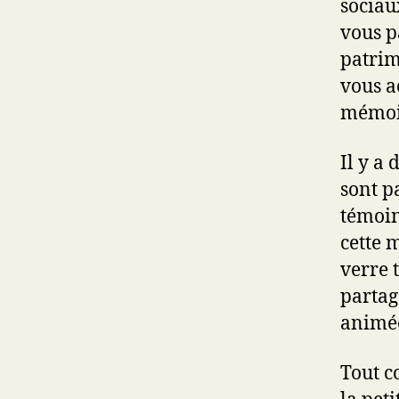
sociau
vous p
patrim
vous a
mémoir
Il y a 
sont p
témoin
cette 
verre 
partag
animé
Tout c