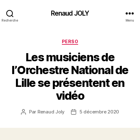
Renaud JOLY
Recherche
Menu
Catégories
PERSO
Les musiciens de
l’Orchestre National de
Lille se présentent en
vidéo
Par
Renaud Joly
5 décembre 2020
Auteur
Date
de
de
l’article
l’article