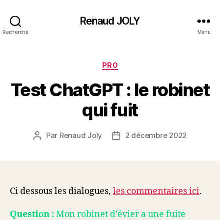
Renaud JOLY
Recherche
Menu
Catégories
PRO
Test ChatGPT : le robinet
qui fuit
Par
Renaud Joly
2 décembre 2022
Auteur
Date
de
de
l’article
l’article
Ci dessous les dialogues,
les commentaires ici
.
Question :
Mon robinet d’évier a une fuite