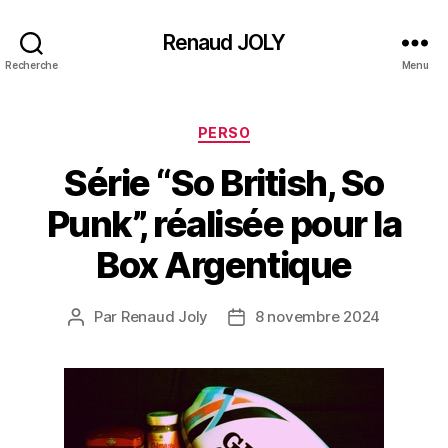
Renaud JOLY
Recherche
Menu
Catégories
PERSO
Série “So British, So
Punk”, réalisée pour la
Box Argentique
Par
Renaud Joly
8 novembre 2024
Auteur
Date
de
de
l’article
l’article