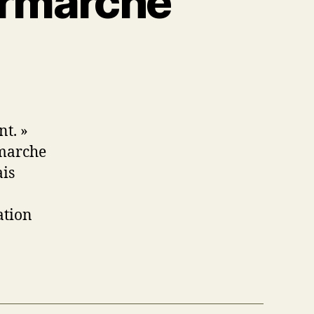
Tirmarche
nt. »
rmarche
ais
ation