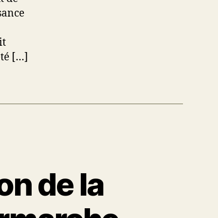
sance
it
té […]
on de la