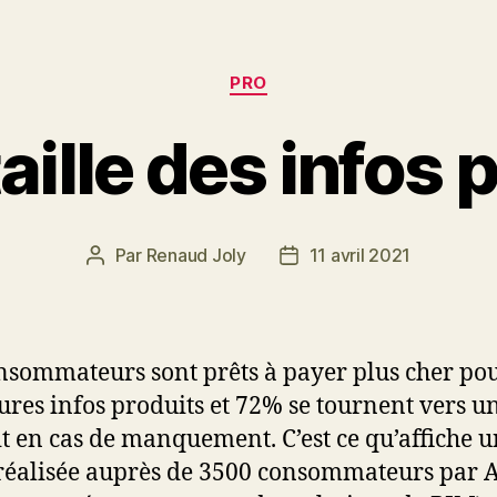
Catégories
PRO
aille des infos 
Par
Renaud Joly
11 avril 2021
Auteur
Date
de
de
l’article
l’article
nsommateurs sont prêts à payer plus cher po
ures infos produits et 72% se tournent vers u
t en cas de manquement. C’est ce qu’affiche 
réalisée auprès de 3500 consommateurs par 