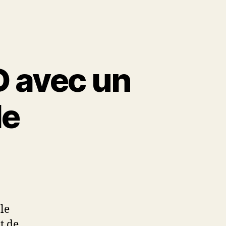
D avec un
le
le
t de