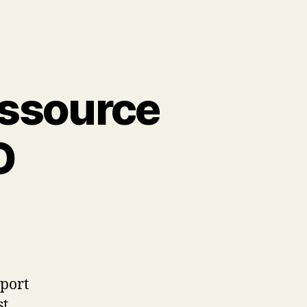
essource
O
pport
st