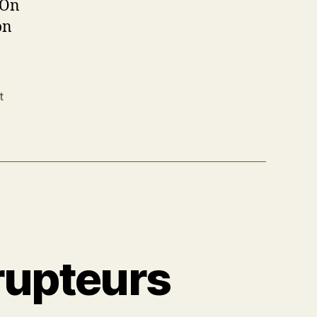
 On
on
t
rupteurs