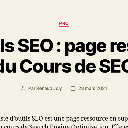
Catégories
PRO
ils SEO : page r
du Cours de SE
Par
Renaud Joly
28 mars 2021
Auteur
Date
de
de
l’article
l’article
liste d’outils SEO est une page ressource en su
 cours de Search Engine Optimisation. Elle e