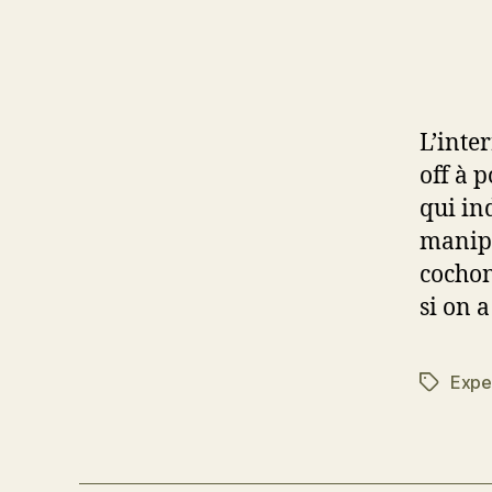
L’inte
off à p
qui ind
manipul
cochon
si on a
Exper
Étiquett