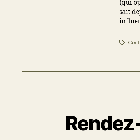
(qui o
sait d
influe
Cont
Étiquett
Rendez-