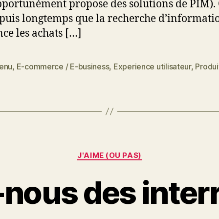
pportunément propose des solutions de PIM).
epuis longtemps que la recherche d’informati
nce les achats […]
enu
,
E-commerce / E-business
,
Experience utilisateur
,
Produi
es
Catégories
J'AIME (OU PAS)
nous des inter