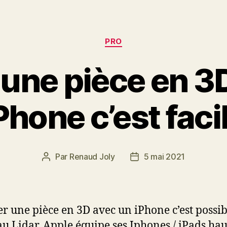
Catégories
PRO
une pièce en 3
Phone c’est faci
Par
Renaud Joly
5 mai 2021
Auteur
Date
de
de
l’article
l’article
r une pièce en 3D avec un iPhone c’est possib
au Lidar. Apple équipe ses Iphones / iPads hau