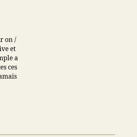
r on /
ive et
imple a
es ces
jamais