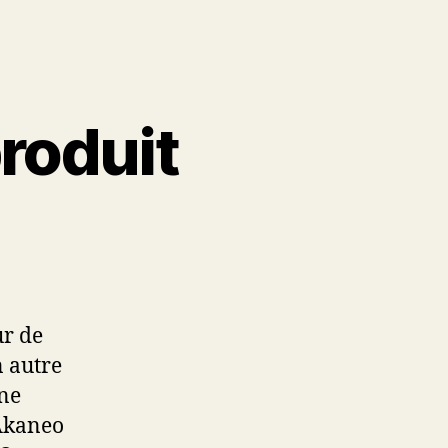
produit
ur de
n autre
une
Akaneo