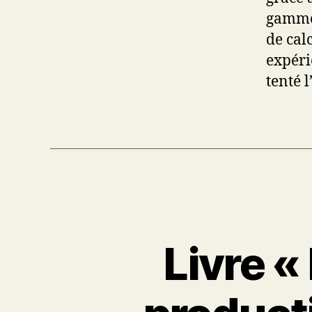
gamme 
de cal
expéri
tenté 
Livre «