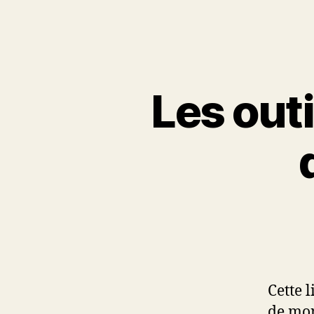
Les out
Cette 
de mon