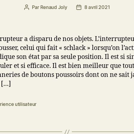
Par
Renaud Joly
8 avril 2021
Auteur
Date
de
de
l’article
l’article
rrupteur a disparu de nos objets. L’interrupteu
ousser, celui qui fait « schlack » lorsqu’on l’act
ique son état par sa seule position. Il est si s
er et si efficace. Il est bien meilleur que tout
neries de boutons poussoirs dont on ne sait 
 […]
ience utilisateur
es