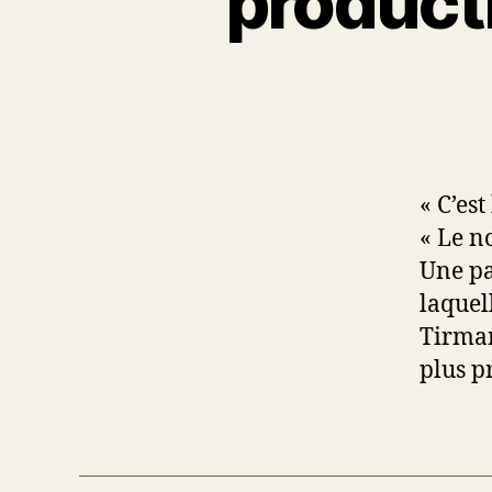
producti
« C’est
« Le n
Une pa
laquell
Tirmar
plus pr