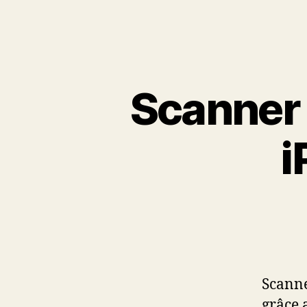
Scanner 
i
Scanne
grâce 