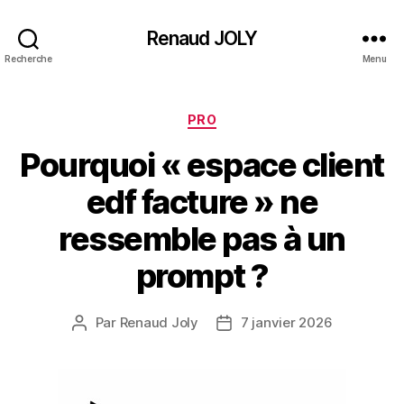
Renaud JOLY
Recherche
Menu
Catégories
PRO
Pourquoi « espace client
edf facture » ne
ressemble pas à un
prompt ?
Par
Renaud Joly
7 janvier 2026
Auteur
Date
de
de
l’article
l’article